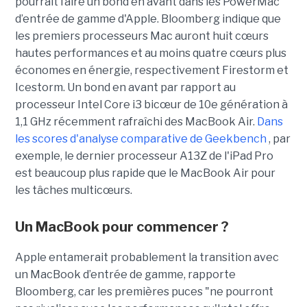
pourrait faire un
bond
en avant dans les
PowerMac
d’
entrée
de gamme d'Apple.
Bloomberg
indique que
les premiers processeurs Mac auront huit cœurs
hautes performances et au moins quatre cœurs plus
économes en énergie, respectivement
Firestorm
et
Icestorm
.
Un bond en avant par rapport au
processeur
I
ntel
Core
i3 bicœur d
e
10e génération à
1,1 GHz récemment rafraîchi des
MacBook
Air
.
Dans
les scores d'analyse comparative de
Geekbench
, par
exemple, le dernier processeur A13Z de l'iPad Pro
est beaucoup plus rapide que le MacBook
Air
pour
les
tâches
multicœurs.
Un MacBook pour commencer ?
Apple entamerait probablement la transition avec
un MacBook d’entrée de gamme, rapporte
Bloomberg
, car les premières puces "ne pourront