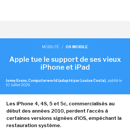
MOBILITÉ
/
OS MOBILE
Apple tue le support de ses vieux
iPhone et iPad
Jonny Evans, Computerworld (adapté par Louise Costa)
,
publié le
10 Juillet 2026
Les iPhone 4, 4S, 5 et 5c, commercialisés au
début des années 2010, perdent l'accès à
certaines versions signées d'iOS, empêchant la
restauration système.