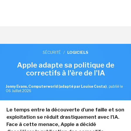
SÉCURITÉ
/
LOGICIELS
Apple adapte sa politique de
correctifs à l'ère de l'IA
Jonny Evans, Computerworld (adapté par Louise Costa)
,
publié le
06 Juillet 2026
Le temps entre la découverte d'une faille et son
exploitation se réduit drastiquement avec l'IA.
Face à cette menace, Apple a décidé