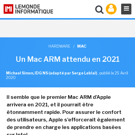
HARDWARE
/
MAC
Un Mac ARM attendu en 2021
Michael Simon, IDG NS (adapté par Serge Leblal)
,
publié le 25 Avril
2020
Il semble que le premier Mac ARM d'Apple
arrivera en 2021, et il pourrait être
étonnamment rapide. Pour assurer le confort
des utilisateurs, Apple s'efforcerait également
de prendre en charge les applications basées
sur Intel.