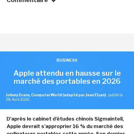
BUSINESS
Apple attendu en hausse sur le
marché des portables en 2026
Johnny Evans, ComputerWorld (adapté par Jean Elyan)
,
publié le
28 Avril 2026
D'après le cabinet d'études chinois Sigmaintell,
Apple devrait s'approprier 16 % du marché des
ordinateurs portables cette année. Son dernier