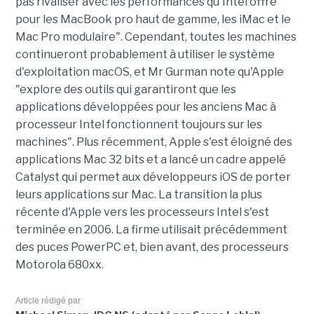
pas rivaliser avec les performances qu'Intel offre
pour les MacBook p
ro
haut de gamme, les
iMac
et le
Mac
Pro
modulaire".
Cependant,
toutes
les machines
continueront probablement à utiliser le système
d'exploitation macOS, et Mr
Gurman
note qu'Apple
"explore des outils qui garantiront que les
applications développées pour les anciens Mac à
processeur Intel fonctionnent toujours sur les
machines".
Plus récemment, Apple s'est éloigné des
applications Mac 32 bits et a lancé un cadre appelé
Catalyst
qui permet aux
développeurs
iOS de porter
leurs applications sur Mac.
La transition la plus
récente d'Apple vers les processeurs Intel s'est
terminée en 2006.
La firme utilisait précédemment
des puces PowerPC et, bien avant, des processeurs
Motorola 680xx.
Article rédigé par