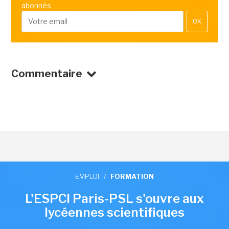
abonnés
OK
Commentaire
EMPLOI
/
FORMATION
L'ESPCI Paris-PSL s'ouvre aux
lycéennes scientifiques