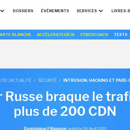
DOSSIERS
ÉVÉNEMENTS
SERVICES
LIVRES-
ARTE BLANCHE
ACCÉLERATEUR IA
CYBERCOACH
TESTS
UTE L'ACTUALITÉ
/
SÉCURITÉ
/
INTRUSION, HACKING ET PARE-
 Russe braque le trafi
plus de 200 CDN
Dominique Filippone
,
publié le 06 Avril 2020