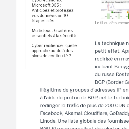
Microsoft 365 :
Anticipez et protégez
vos données en 10
étapes clés
Le fil du détournem
Multicloud : 6 critères
essentiels à la sécurité
La technique n
Cyber-résilience : quelle
approche au-delà des
petit effet. A
plans de continuité ?
redirigé en ma
incluant Bouyg
du russe Roste
BGP (Border Ga
illégitime de groupes d'adresses IP e
à l'aide du protocole BGP, cette techn
rediriger le trafic de plus de 200 CD
Facebook, Akamai, Cloudflare, GoDaddy
Linode. Une liste globale des fournis
BGP Stream compilant des alertes de p