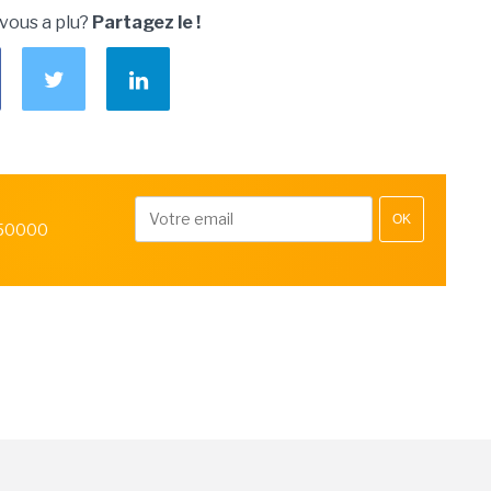
 vous a plu?
Partagez le !
OK
 50000