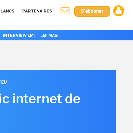
S'abonner
BLANCS
PARTENAIRES
INTERVIEW LMI
LMI MAG
FEU
c internet de