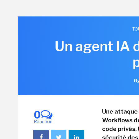
TO
Un agent IA 
Gy
Une attaque 
0
Workflows de
Réaction
code privés. 
sécurité des