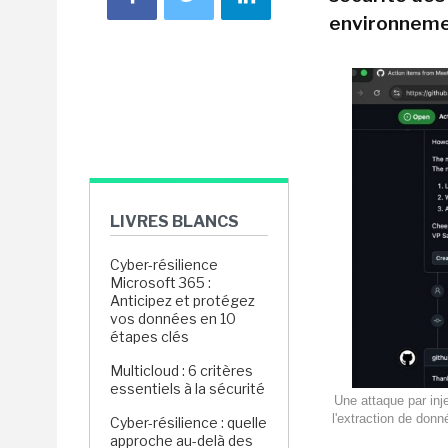
environneme
LIVRES BLANCS
Cyber-résilience
Microsoft 365 :
Anticipez et protégez
vos données en 10
étapes clés
Multicloud : 6 critères
essentiels à la sécurité
Une attaque par inj
l'extraction de don
Cyber-résilience : quelle
approche au-delà des