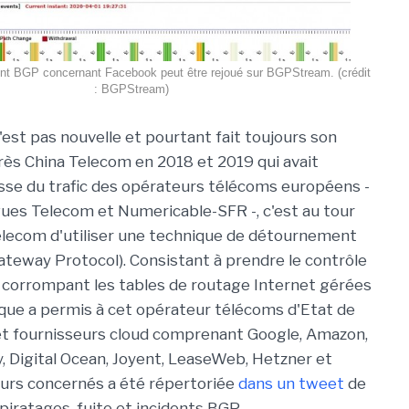
ent BGP concernant Facebook peut être rejoué sur BGPStream. (crédit
: BGPStream)
'est pas nouvelle et pourtant fait toujours son
près China Telecom en 2018 et 2019 qui avait
sse du trafic des opérateurs télécoms européens -
ues Telecom et Numericable-SFR -, c'est au tour
lecom d'utiliser une technique de détournement
teway Protocol). Consistant à prendre le contrôle
n corrompant les tables de routage Internet gérées
ique a permis à cet opérateur télécoms d'Etat de
N et fournisseurs cloud comprenant Google, Amazon,
, Digital Ocean, Joyent, LeaseWeb, Hetzner et
seurs concernés a été répertoriée
dans un tweet
de
iratages, fuite et incidents BGP.