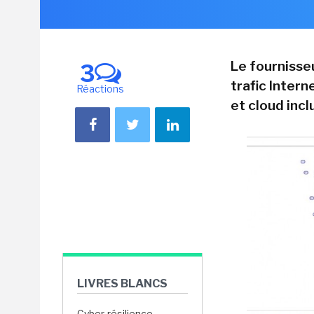
Le fournisse
3
trafic Inter
Réactions
et cloud inc
LIVRES BLANCS
Cyber-résilience