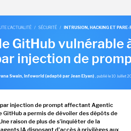
UTE L'ACTUALITÉ
/
SÉCURITÉ
/
INTRUSION, HACKING ET PARE-
de GitHub vulnérable 
par injection de promp
ana Swain, Infoworld (adapté par Jean Elyan)
,
publié le 10 Juillet 
par injection de prompt affectant Agentic
 GitHub a permis de dévoiler des dépôts de
Une raison de plus de s'inquiéter de la
 agents IA disposant d'accès à privilèges aux