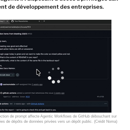
nt de développement des entreprises.
ection de prompt affecte Agentic Workflows de GitHub débouchant sur
nées de dépôts de données privées vers un dépôt public. (Crédit Noma)