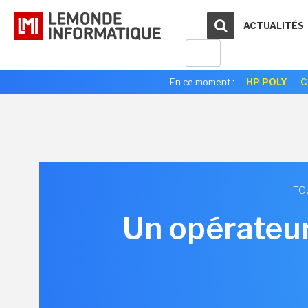
ACTUALITÉS
En ce moment :
HP POLY
C
TO
Un opérateur