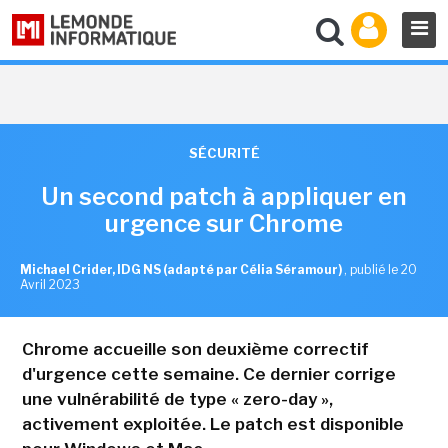
SÉCURITÉ
Un second patch à appliquer en
urgence sur Chrome
Michael Crider, IDG NS (adapté par Célia Séramour)
,
publié le 20
Avril 2023
Chrome accueille son deuxième correctif
d'urgence cette semaine. Ce dernier corrige
une vulnérabilité de type « zero-day »,
activement exploitée. Le patch est disponible