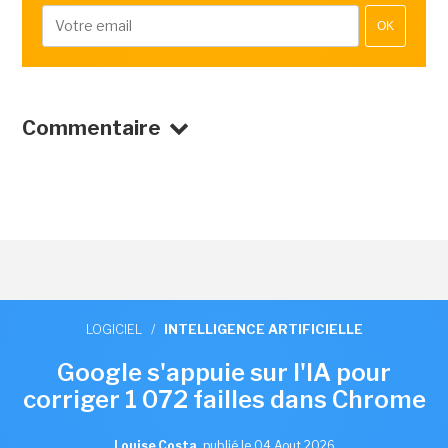
OK
Commentaire
LOGICIEL
/
INTELLIGENCE ARTIFICIELLE
Google s'appuie sur l'IA pour
corriger 1 072 failles dans Chrome
Louise Costa
,
publié le 04 Aout 2026