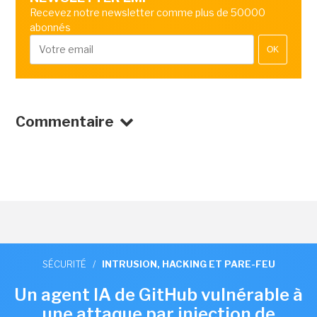
Recevez notre newsletter comme plus de 50000
abonnés
OK
Commentaire
SÉCURITÉ
/
INTRUSION, HACKING ET PARE-FEU
Un agent IA de GitHub vulnérable à
une attaque par injection de