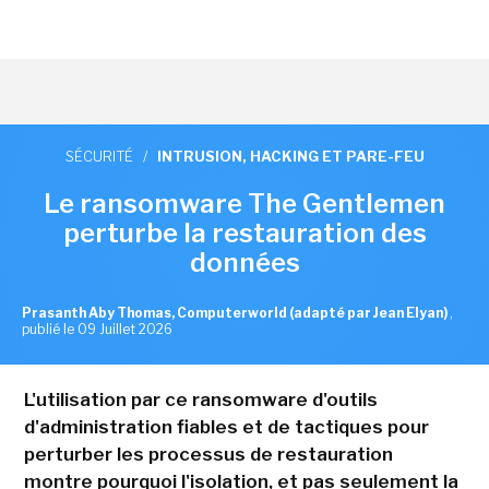
SÉCURITÉ
/
INTRUSION, HACKING ET PARE-FEU
Le ransomware The Gentlemen
perturbe la restauration des
données
Prasanth Aby Thomas, Computerworld (adapté par Jean Elyan)
,
publié le 09 Juillet 2026
L'utilisation par ce ransomware d'outils
d'administration fiables et de tactiques pour
perturber les processus de restauration
montre pourquoi l'isolation, et pas seulement la