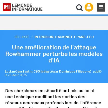
SÉCURITÉ
/
INTRUSION, HACKING ET PARE-FEU
Une amélioration de l'attaque
Rowhammer perturbe les modèles
d'IA
Lucian Constantin, CSO (adapté par Dominique Filippone)
,
publié
le 26 Aout 2025
Des chercheurs en sécurité ont mis au point
une technique modifiant les sorties des
réseaux neuronaux profonds lors de l'inférence