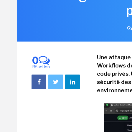
Gy
Une attaque 
0
Workflows de
Réaction
code privés. 
sécurité des
environneme