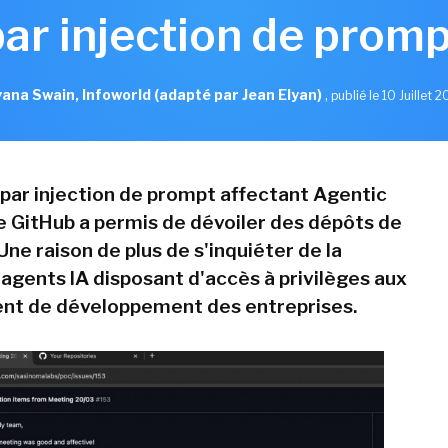
par injection de promp
ana Swain, Infoworld (adapté par Jean Elyan)
,
publié le 10 Juillet 
par injection de prompt affectant Agentic
 GitHub a permis de dévoiler des dépôts de
Une raison de plus de s'inquiéter de la
 agents IA disposant d'accès à privilèges aux
nt de développement des entreprises.