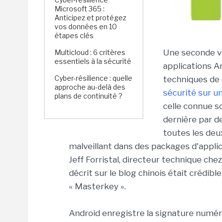
Microsoft 365 :
Anticipez et protégez
vos données en 10
étapes clés
Une seconde vu
Multicloud : 6 critères
essentiels à la sécurité
applications A
Cyber-résilience : quelle
techniques de 
approche au-delà des
sécurité sur un
plans de continuité ?
celle connue s
dernière par d
toutes les deu
malveillant dans des packages d'applic
Jeff Forristal, directeur technique che
décrit sur le blog chinois était crédibl
« Masterkey ».
Android enregistre la signature numér