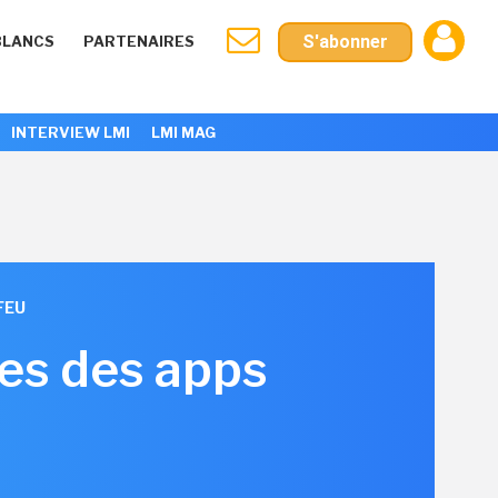
S'abonner
BLANCS
PARTENAIRES
INTERVIEW LMI
LMI MAG
FEU
res des apps