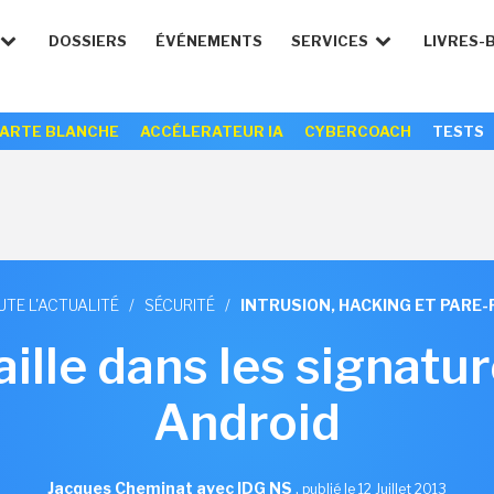
DOSSIERS
ÉVÉNEMENTS
SERVICES
LIVRES-
ARTE BLANCHE
ACCÉLERATEUR IA
CYBERCOACH
TESTS
UTE L'ACTUALITÉ
/
SÉCURITÉ
/
INTRUSION, HACKING ET PARE-
aille dans les signatu
Android
Jacques Cheminat avec IDG NS
,
publié le 12 Juillet 2013