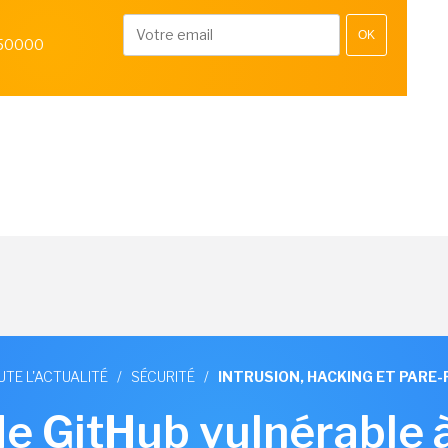
OK
 50000
UTE L'ACTUALITÉ
/
SÉCURITÉ
/
INTRUSION, HACKING ET PARE-
de GitHub vulnérable 