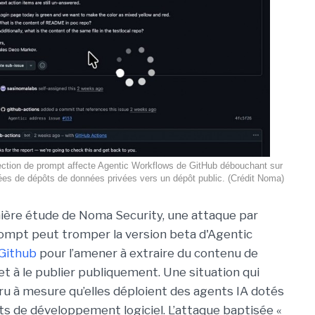
ection de prompt affecte Agentic Workflows de GitHub débouchant sur
nées de dépôts de données privées vers un dépôt public. (Crédit Noma)
ière étude de Noma Security, une attaque par
rompt peut tromper la version beta d'Agentic
Github
pour l’amener à extraire du contenu de
et à le publier publiquement. Une situation qui
ru à mesure qu’elles déploient des agents IA dotés
ts de développement logiciel. L’attaque baptisée «