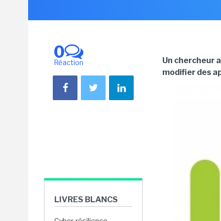
0
Un chercheur a
Réaction
modifier des a
LIVRES BLANCS
Cyber-résilience