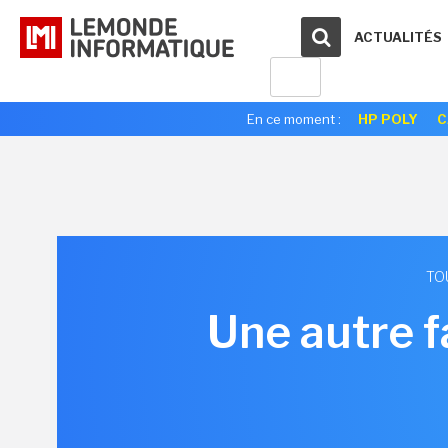
ACTUALITÉS
En ce moment :
HP POLY
C
TO
Une autre f