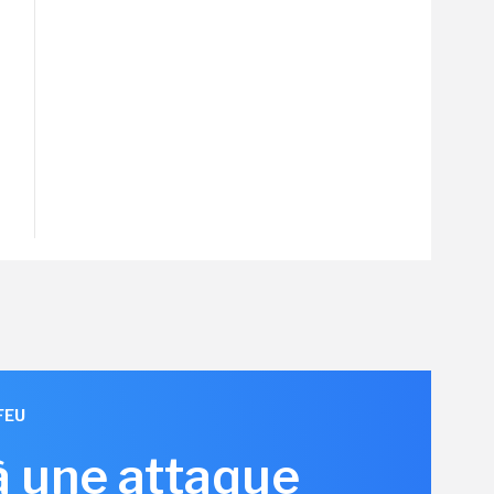
FEU
à une attaque