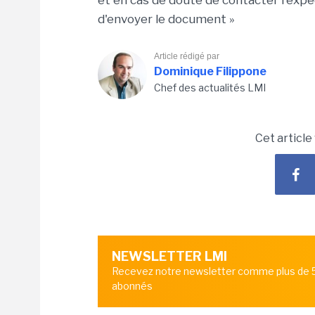
et en cas de doute de contacter l'expéd
d'envoyer le document »
Article rédigé par
Dominique Filippone
Chef des actualités LMI
Cet article
NEWSLETTER LMI
Recevez notre newsletter comme plus de
abonnés