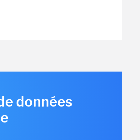
 de données
ue