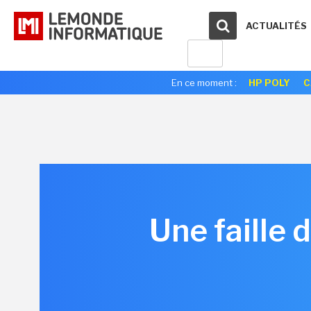
ACTUALITÉS
En ce moment :
HP POLY
C
Une faille