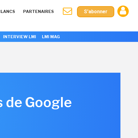
S'abonner
BLANCS
PARTENAIRES
INTERVIEW LMI
LMI MAG
s de Google