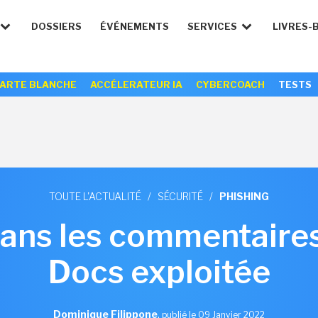
DOSSIERS
ÉVÉNEMENTS
SERVICES
LIVRES-
ARTE BLANCHE
ACCÉLERATEUR IA
CYBERCOACH
TESTS
TOUTE L'ACTUALITÉ
/
SÉCURITÉ
/
PHISHING
 dans les commentaire
Docs exploitée
Dominique Filippone
,
publié le 09 Janvier 2022