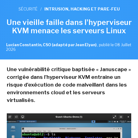
SÉCURITÉ
/
INTRUSION, HACKING ET PARE-FEU
Une vieille faille dans l'hyperviseur
KVM menace les serveurs Linux
Lucian Constantin, CSO (adapté par Jean Elyan)
,
publié le 08 Juillet
2026
Une vulnérabilité critique baptisée « Januscape »
corrigée dans l'hyperviseur KVM entraîne un
risque d'exécution de code malveillant dans les
environnements cloud et les serveurs
virtualisés.