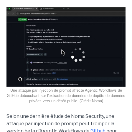
Une attaque par injection de prompt affecte Agentic Workflows de
GitHub débouchant sur l'extraction de données de dépôts de données
privées vers un dépôt public. (Crédit Noma)
Selon une dernière étude de Noma Security, une
attaque par injection de prompt peut tromper la
version beta d'Agentic Workflows de
Github
pour