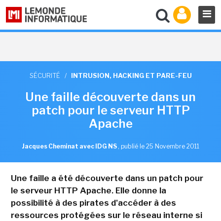
SÉCURITÉ
/
INTRUSION, HACKING ET PARE-FEU
Une faille découverte dans un
patch pour le serveur HTTP
Apache
Jacques Cheminat avec IDG NS
,
publié le 25 Novembre 2011
Une faille a été découverte dans un patch pour
le serveur HTTP Apache. Elle donne la
possibilité à des pirates d'accéder à des
ressources protégées sur le réseau interne si