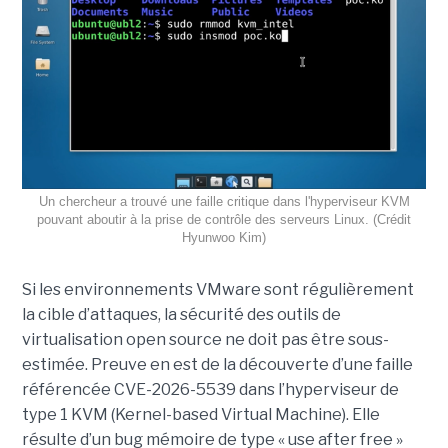
Un chercheur a trouvé une faille critique dans l'hyperviseur KVM
pouvant aboutir à la prise de contrôle des serveurs Linux. (Crédit
Hyunwoo Kim)
Si les environnements VMware sont régulièrement
la cible d’attaques, la sécurité des outils de
virtualisation open source ne doit pas être sous-
estimée. Preuve en est de la découverte d’une faille
référencée CVE-2026-5539 dans l’hyperviseur de
type 1 KVM (Kernel-based Virtual Machine). Elle
résulte d’un bug mémoire de type « use after free »