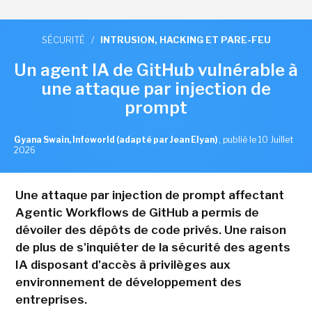
SÉCURITÉ
/
INTRUSION, HACKING ET PARE-FEU
Un agent IA de GitHub vulnérable à
une attaque par injection de
prompt
Gyana Swain, Infoworld (adapté par Jean Elyan)
,
publié le 10 Juillet
2026
Une attaque par injection de prompt affectant
Agentic Workflows de GitHub a permis de
dévoiler des dépôts de code privés. Une raison
de plus de s'inquiéter de la sécurité des agents
IA disposant d'accès à privilèges aux
environnement de développement des
entreprises.