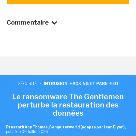
Commentaire
SÉCURITÉ
/
INTRUSION, HACKING ET PARE-FEU
Le ransomware The Gentlemen
perturbe la restauration des
données
Prasanth Aby Thomas, Computerworld (adapté par Jean Elyan)
,
publié le 09 Juillet 2026