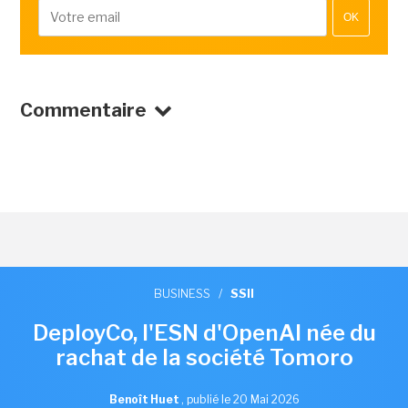
OK
Commentaire
BUSINESS
/
SSII
DeployCo, l'ESN d'OpenAI née du
rachat de la société Tomoro
Benoît Huet
,
publié le 20 Mai 2026