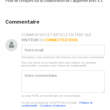
Pluie de critiques sur la collaboration de Capgemini avec ICE
Commentaire
COMMENTER CET ARTICLE EN TANT QUE
VISITEUR
OU
CONNECTEZ-VOUS
Renseignez votre email pour être prévenu d'un nouveau commentaire
Pour tout savoir sur la manière dont nous traitons vos données
personnelles, consultez notre
Charte de Confidentialité.
Le code HTML est interdit dans les commentaires
Ce site est protégé par reCAPTCHA et Google -
Politique de
confidentialité
-
Conditions d'utilisation