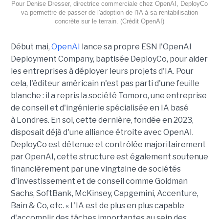
Pour Denise Dresser, directrice commerciale chez OpenAI, DeployCo
va permettre de passer de l'adoption de l'IA à sa rentabilisation
concrète sur le terrain. (Crédit OpenAI)
Début mai,
OpenAI
lance sa propre ESN l'OpenAI
Deployment Company, baptisée DeployCo, pour aider
les entreprises à déployer leurs projets d'IA. Pour
cela, l'éditeur américain n'est pas parti d'une feuille
blanche : il a repris la société Tomoro, une entreprise
de conseil et d'ingénierie spécialisée en IA basé
à Londres. En soi, cette dernière, fondée en 2023,
disposait déjà d'une alliance étroite avec OpenAI.
DeployCo est détenue et contrôlée majoritairement
par OpenAI, cette structure est également soutenue
financièrement par une vingtaine de sociétés
d'investissement et de conseil comme Goldman
Sachs, SoftBank, McKinsey, Capgemini, Accenture,
Bain & Co, etc. « L'IA est de plus en plus capable
d'accomplir des tâches importantes au sein des