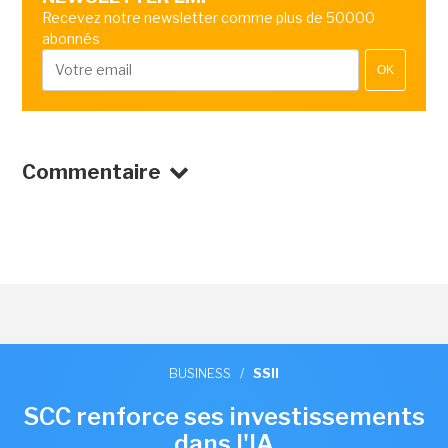
Recevez notre newsletter comme plus de 50000
abonnés
OK
Commentaire
BUSINESS
/
SSII
SCC renforce ses investissements
dans l'IA