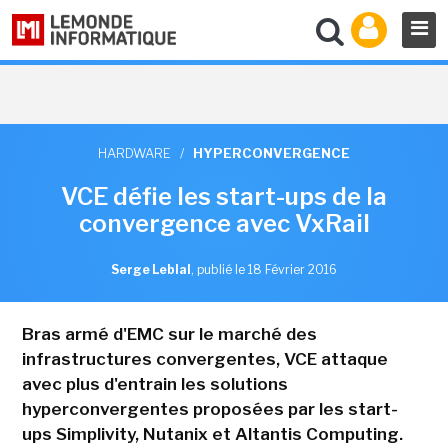
HARDWARE
/
HYPERCONVERGENCE
VCE défie les start-ups de la
convergence avec VxRail
Serge Leblal
,
publié le 18 Février 2016
Bras armé d'EMC sur le marché des
infrastructures convergentes, VCE attaque
avec plus d'entrain les solutions
hyperconvergentes proposées par les start-
ups Simplivity, Nutanix et Altantis Computing.