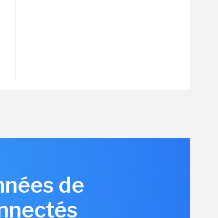
nnées de
onnectés