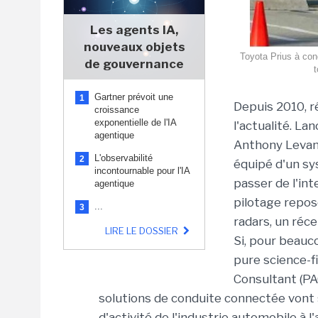
Les agents IA,
nouveaux objets
Toyota Prius à cond
de gouvernance
t
Gartner prévoit une
1
Depuis 2010, r
croissance
exponentielle de l'IA
l'actualité. La
agentique
Anthony Levand
L'observabilité
2
équipé d'un s
incontournable pour l'IA
passer de l'in
agentique
pilotage repose
...
3
radars, un réc
LIRE LE DOSSIER
Si, pour beauco
pure science-fi
Consultant (PA
solutions de conduite connectée vont 
d'activité de l'industrie automobile à l'