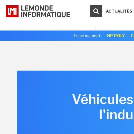
ACTUALITÉS
En ce moment :
HP POLY
C
Véhicules
l'ind