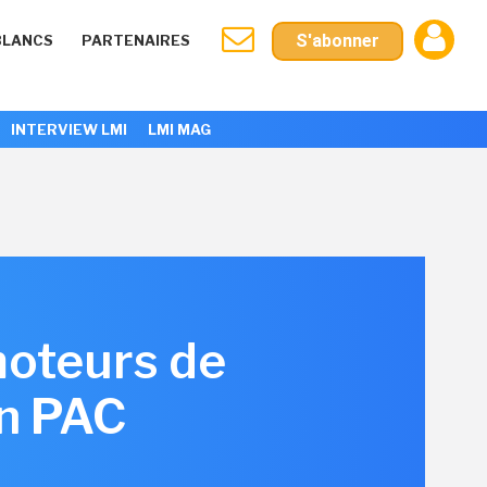
S'abonner
BLANCS
PARTENAIRES
INTERVIEW LMI
LMI MAG
moteurs de
on PAC