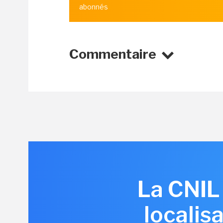
abonnés
Commentaire
La CNIL
localis