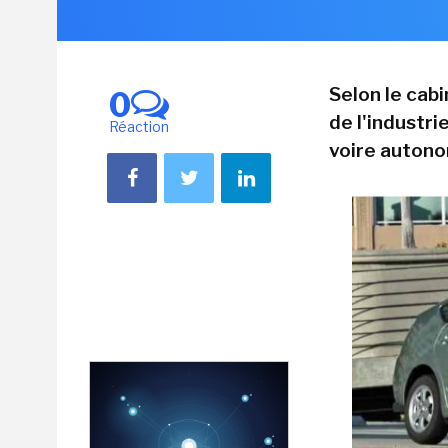
Selon le cabi
0
de l'industr
Réaction
voire auton