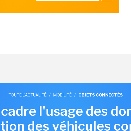
TOUTE L'ACTUALITÉ
/
MOBILITÉ
/
OBJETS CONNECTÉS
 cadre l'usage des do
ation des véhicules c