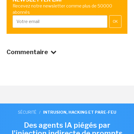
Recevez notre newsletter comme plus de 50000
abonnés
OK
Commentaire
SÉCURITÉ
/
INTRUSION, HACKING ET PARE-FEU
Des agents IA piégés par
l'injection indirecte de prompts