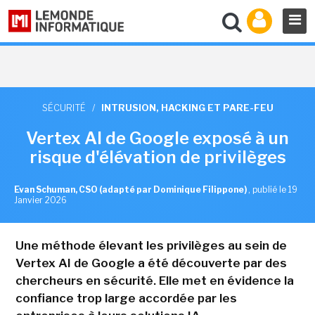
SÉCURITÉ
/
INTRUSION, HACKING ET PARE-FEU
Vertex AI de Google exposé à un
risque d'élévation de privilèges
Evan Schuman, CSO (adapté par Dominique Filippone)
,
publié le 19
Janvier 2026
Une méthode élevant les privilèges au sein de
Vertex AI de Google a été découverte par des
chercheurs en sécurité. Elle met en évidence la
confiance trop large accordée par les