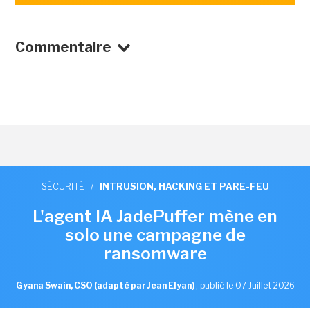
Commentaire
SÉCURITÉ
/
INTRUSION, HACKING ET PARE-FEU
L'agent IA JadePuffer mène en
solo une campagne de
ransomware
Gyana Swain, CSO (adapté par Jean Elyan)
,
publié le 07 Juillet 2026