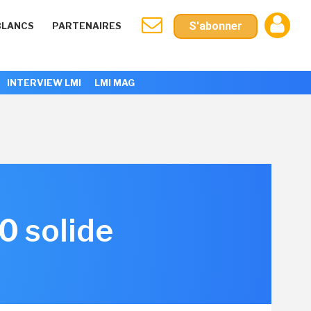
S'abonner
BLANCS
PARTENAIRES
INTERVIEW LMI
LMI MAG
0 solide