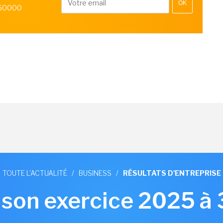
OK
 50000
TOUTE L'ACTUALITÉ
/
BUSINESS
/
RÉSULTATS D'ENTREPRISE
 son exercice 2025 à