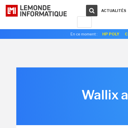
ACTUALITÉS
En ce moment :
HP POLY
C
Wallix 