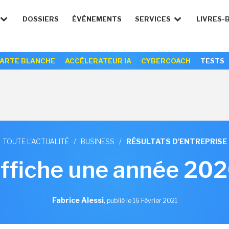
DOSSIERS
ÉVÉNEMENTS
SERVICES
LIVRES-
ARTE BLANCHE
ACCÉLERATEUR IA
CYBERCOACH
TESTS
TOUTE L'ACTUALITÉ
/
BUSINESS
/
RÉSULTATS D'ENTREPRISE
affiche une année 202
Fabrice Alessi
,
publié le 16 Février 2021