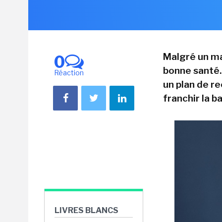
Malgré un ma
0
bonne santé.
Réaction
un plan de re
franchir la b
LIVRES BLANCS