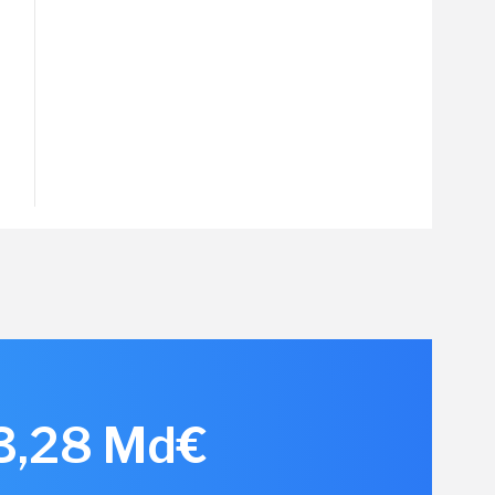
 3,28 Md€