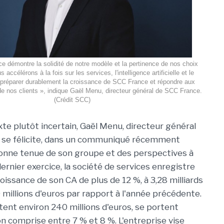
e démontre la solidité de notre modèle et la pertinence de nos choix
 accélérons à la fois sur les services, l'intelligence artificielle et le
 préparer durablement la croissance de SCC France et répondre aux
de nos clients », indique Gaël Menu, directeur général de SCC France.
(Crédit SCC)
te plutôt incertain, Gaël Menu, directeur général
, se félicite, dans un communiqué récemment
 bonne tenue de son groupe et des perspectives à
dernier exercice, la société de services enregistre
oissance de son CA de plus de 12 %, à 3,28 milliards
millions d'euros par rapport à l'année précédente.
ntent environ 240 millions d'euros, se portent
 comprise entre 7 % et 8 %. L'entreprise vise