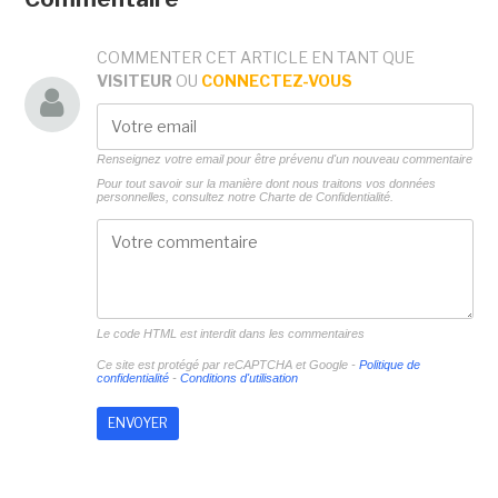
COMMENTER CET ARTICLE EN TANT QUE
VISITEUR
OU
CONNECTEZ-VOUS
Renseignez votre email pour être prévenu d'un nouveau commentaire
Pour tout savoir sur la manière dont nous traitons vos données
personnelles, consultez notre
Charte de Confidentialité.
Le code HTML est interdit dans les commentaires
Ce site est protégé par reCAPTCHA et Google -
Politique de
confidentialité
-
Conditions d'utilisation