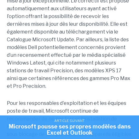
mise à jour exceptionnelle. Le correctif est proposé
automatiquement aux utilisateurs ayant activé
l’option offrant la possibilité de recevoir les
dernières mises à jour dès leur disponibilité. Elle est
également disponible au téléchargement via le
Catalogue Microsoft Update. Par ailleurs, la liste des
modèles Dell potentiellement concernés provient
d’un recensement effectué par le média spécialisé
Windows Latest, qui cite notamment plusieurs
stations de travail Precision, des modèles XPS 17
ainsi que certaines références des gammes Pro Max
et Pro Precision.
Pour les responsables d'exploitation et les équipes
poste de travail, Microsoft continue de
recommander de ne pas forcer l'installation de
ARTICLE SUIVANT
Microsoft pousse ses propres modèles dans
KB5101650 sur les machines initialement placées
Excel et Outlook
sous blocage de compatibilité. Les appareils éligibles