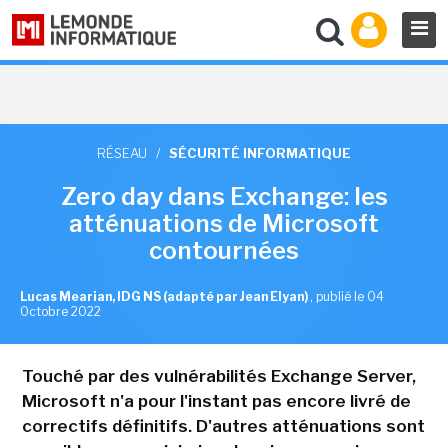
RÉSEAU
/
SÉCURITÉ INFORMATIQUE
Zero day dans Exchange: les
atténuations de Microsoft
contournées
Lucas Mearian, IDG NS (adapté par Jean Elyan)
,
publié le 04
Octobre 2022
Touché par des vulnérabilités Exchange Server,
Microsoft n'a pour l'instant pas encore livré de
correctifs définitifs. D'autres atténuations sont