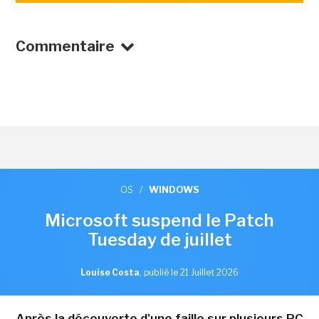
Commentaire
OS
/
WINDOWS
Microsoft suspend le Patch
Tuesday de juillet
Louise Costa
,
publié le 21 Juillet 2026
Après la découverte d'une faille sur plusieurs PC