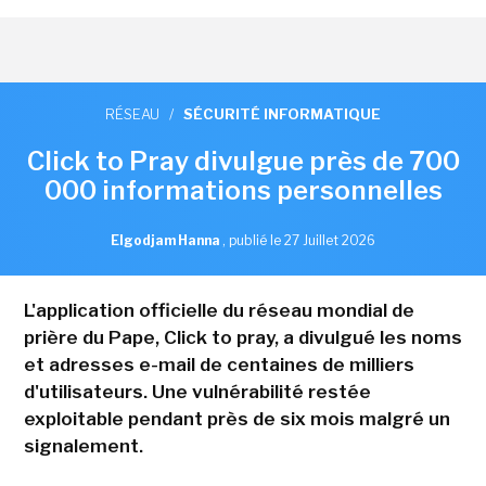
RÉSEAU
/
SÉCURITÉ INFORMATIQUE
Click to Pray divulgue près de 700
000 informations personnelles
Elgodjam Hanna
,
publié le 27 Juillet 2026
L'application officielle du réseau mondial de
prière du Pape, Click to pray, a divulgué les noms
et adresses e-mail de centaines de milliers
d'utilisateurs. Une vulnérabilité restée
exploitable pendant près de six mois malgré un
signalement.