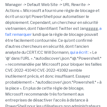
Manager -> Default Web Site -> URL Rewrite ->
Actions ». Microsoft a fourni une règle de blocage et
écrit un script PowerShell pour automatiser le
déploiement. Cependant, un chercheur en sécurité
vietnamien, dont l'identifiant Twitter est Janggggg,
a
fait remarquer
lundi que la règle de blocage pouvait
être facilement contournée. Ce qu’ont confirmé
d'autres chercheurs en sécurité, dont l'ancien
analyste du CERT/CC Will Dormann,
qui a écrit
: « Le
'@' dans l'URL « .*autodiscover\.json.*\@.*Powershell.*
» recommandée par Microsoft pour bloquer les failles
CVE-2022-41040 CVE-2022-41082 semble
inutilement précis, et donc insuffisant. Essayez
probablement « .*autodiscover\.json.*Powershell.* » à
la place ». En plus de cette règle de blocage,
Microsoft recommande très fortement aux
entreprises de désactiver l'accès à distance à
PowerShell pour les utilisateurs non administrateurs,