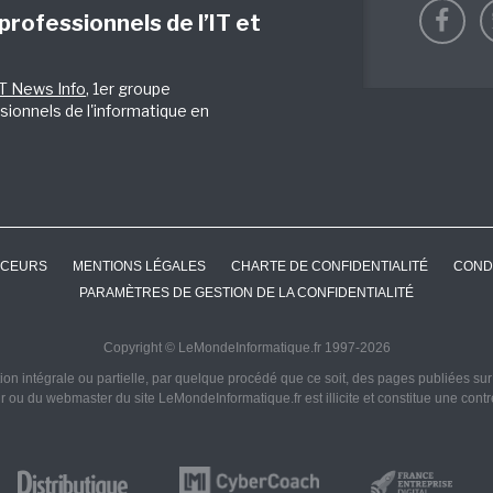
 professionnels de l’IT et
IT News Info
, 1er groupe
sionnels de l'informatique en
CEURS
MENTIONS LÉGALES
CHARTE DE CONFIDENTIALITÉ
COND
PARAMÈTRES DE GESTION DE LA CONFIDENTIALITÉ
Copyright © LeMondeInformatique.fr 1997-2026
on intégrale ou partielle, par quelque procédé que ce soit, des pages publiées sur ce
ur ou du webmaster du site LeMondeInformatique.fr est illicite et constitue une cont