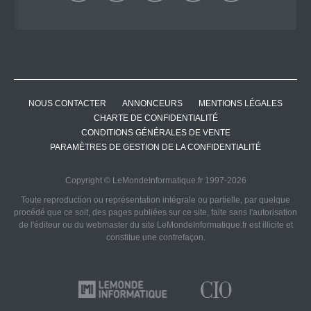
NOUS CONTACTER
ANNONCEURS
MENTIONS LÉGALES
CHARTE DE CONFIDENTIALITÉ
CONDITIONS GÉNÉRALES DE VENTE
PARAMÈTRES DE GESTION DE LA CONFIDENTIALITÉ
Copyright © LeMondeInformatique.fr 1997-2026
Toute reproduction ou représentation intégrale ou partielle, par quelque
procédé que ce soit, des pages publiées sur ce site, faite sans l'autorisation
de l'éditeur ou du webmaster du site LeMondeInformatique.fr est illicite et
constitue une contrefaçon.