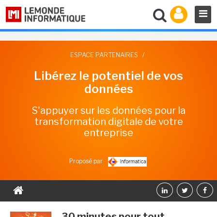
ESPACE PARTENAIRES
/
Libérez le potentiel de vos
données
S'appuyer sur les données pour la
transformation digitale de votre
entreprise
Proposé par
30 minutes pour tout