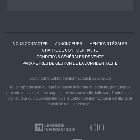
NOUS CONTACTER
ANNONCEURS
MENTIONS LÉGALES
CHARTE DE CONFIDENTIALITÉ
CONDITIONS GÉNÉRALES DE VENTE
PARAMÈTRES DE GESTION DE LA CONFIDENTIALITÉ
Copyright © LeMondeInformatique.fr 1997-2026
Toute reproduction ou représentation intégrale ou partielle, par quelque
procédé que ce soit, des pages publiées sur ce site, faite sans l'autorisation
de l'éditeur ou du webmaster du site LeMondeInformatique.fr est illicite et
constitue une contrefaçon.