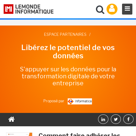
ESPACE PARTENAIRES
/
Libérez le potentiel de vos
données
S'appuyer sur les données pour la
transformation digitale de votre
entreprise
Proposé par
Comment faire adhérer les