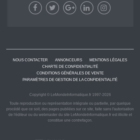
NOUS CONTACTER
ANNONCEURS
MENTIONS LÉGALES
CHARTE DE CONFIDENTIALITÉ
CONDITIONS GÉNÉRALES DE VENTE
PARAMÈTRES DE GESTION DE LA CONFIDENTIALITÉ
Copyright © LeMondeInformatique.fr 1997-2026
Toute reproduction ou représentation intégrale ou partielle, par quelque
procédé que ce soit, des pages publiées sur ce site, faite sans l'autorisation
de l'éditeur ou du webmaster du site LeMondeInformatique.fr est illicite et
constitue une contrefaçon.