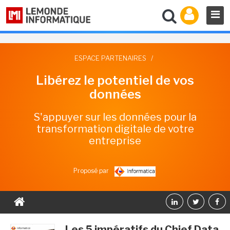
ESPACE PARTENAIRES
/
Libérez le potentiel de vos
données
S'appuyer sur les données pour la
transformation digitale de votre
entreprise
Proposé par
Les 5 impératifs du Chief Data