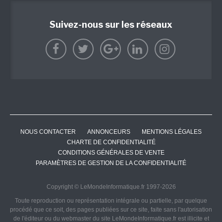
Suivez-nous sur les réseaux
NOUS CONTACTER
ANNONCEURS
MENTIONS LÉGALES
CHARTE DE CONFIDENTIALITÉ
CONDITIONS GÉNÉRALES DE VENTE
PARAMÈTRES DE GESTION DE LA CONFIDENTIALITÉ
Copyright © LeMondeInformatique.fr 1997-2026
Toute reproduction ou représentation intégrale ou partielle, par quelque
procédé que ce soit, des pages publiées sur ce site, faite sans l'autorisation
de l'éditeur ou du webmaster du site LeMondeInformatique.fr est illicite et