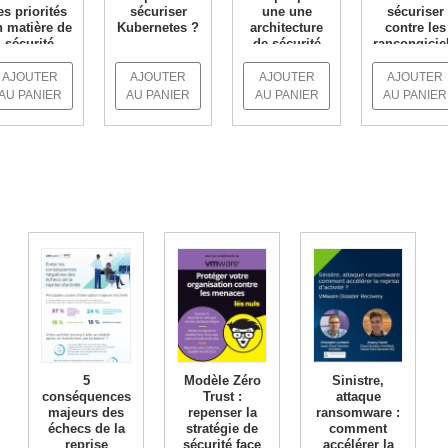
es priorités
sécuriser
une une
sécuriser
n matière de
Kubernetes ?
architecture
contre les
sécurité
de sécurité
rançongicie
EN SAVOIR +
des...
pérenne
?
AJOUTER
AJOUTER
AJOUTER
AJOUTER
N SAVOIR +
EN SAVOIR +
EN SAVOIR 
AU PANIER
AU PANIER
AU PANIER
AU PANIER
5
Modèle Zéro
Sinistre,
conséquences
Trust :
attaque
majeurs des
repenser la
ransomware :
échecs de la
stratégie de
comment
reprise
sécurité face
accélérer la