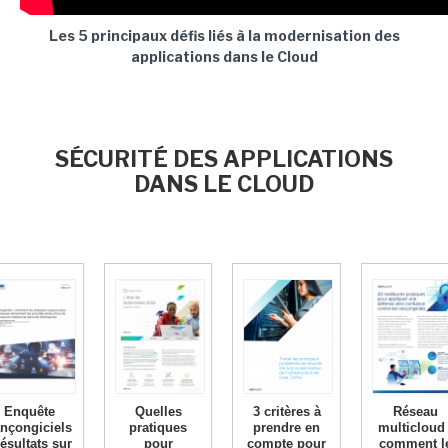
Les 5 principaux défis liés à la modernisation des
applications dans le Cloud
SÉCURITÉ DES APPLICATIONS
DANS LE CLOUD
Enquête
Quelles
3 critères à
Réseau
ançongiciels
pratiques
prendre en
multicloud 
résultats sur
pour
compte pour
comment l