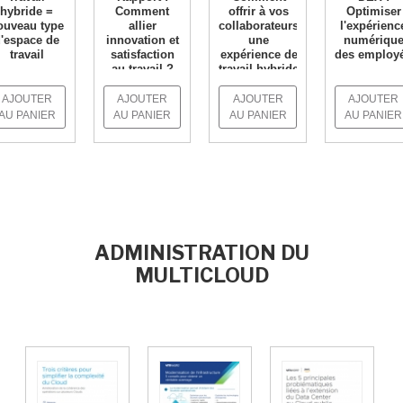
hybride =
Comment
offrir à vos
Optimiser
ouveau type
allier
collaborateurs
l'expérienc
'espace de
innovation et
une
numériqu
travail
satisfaction
expérience de
des employ
au travail ?
travail hybride
N SAVOIR +
EN SAVOIR 
inédite ?
EN SAVOIR +
AJOUTER
AJOUTER
AJOUTER
AJOUTER
EN SAVOIR +
AU PANIER
AU PANIER
AU PANIER
AU PANIER
ADMINISTRATION DU
MULTICLOUD