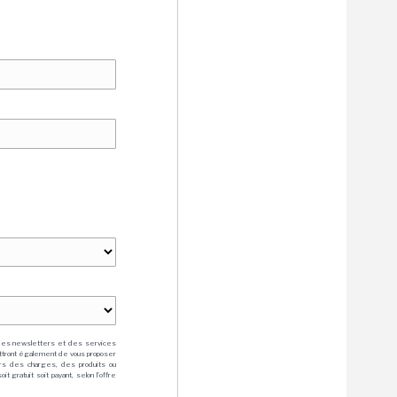
des newsletters et des services
mettront également de vous proposer
rs des charges, des produits ou
 gratuit soit payant, selon l'offre