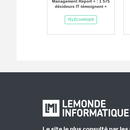
Management Report » : 1 575
décideurs IT témoignent »
TÉLÉCHARGER
Le site le plus consulté par les