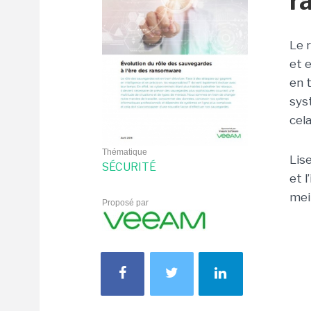
r
Le 
et 
en 
sys
cel
Thématique
Lis
SÉCURITÉ
et 
meil
Proposé par