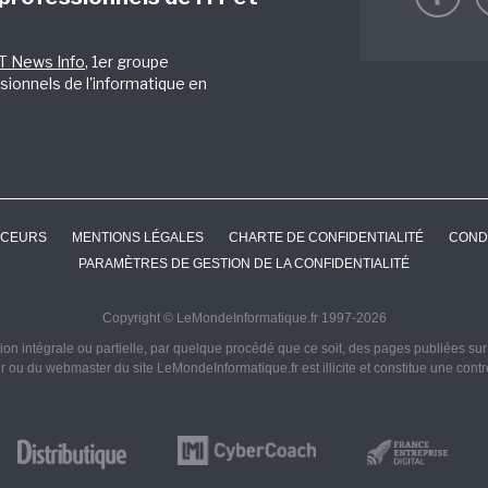
IT News Info
, 1er groupe
sionnels de l'informatique en
CEURS
MENTIONS LÉGALES
CHARTE DE CONFIDENTIALITÉ
COND
PARAMÈTRES DE GESTION DE LA CONFIDENTIALITÉ
Copyright © LeMondeInformatique.fr 1997-2026
on intégrale ou partielle, par quelque procédé que ce soit, des pages publiées sur ce
ur ou du webmaster du site LeMondeInformatique.fr est illicite et constitue une cont