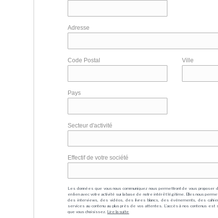
Adresse
Code Postal
Ville
Pays
Secteur d'activité
Effectif de votre société
Les données que vous nous communiquez nous permettront de vous proposer 
en lien avec votre activité sur la base de notre intérêt légitime. Elles nous per
des interviews, des vidéos, des livres blancs, des événements, des cahie
services au contenu au plus près de vos attentes. L'accès à nos contenus est soit
que vous choisissez.
Lire la suite