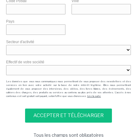
Code Postal
Ville
Pays
Secteur d'activité
Effectif de votre société
Les données que vous nous communiquez nous permettront de vous proposer des newsletters et des
services en lien avec votre activité sur la base de notre intérêt légitime. Elles nous permettront
également de vous proposer des interviews, des vidéos, des livres blancs, des événements, des
cahiers des charges, des produits ou services au contenu au plus près de vos attentes. L'accès à nos
contenus est soit gratuit soit payant, selon l'offre que vous choisissez.
Lire la suite
Tous les champs sont obligatoires