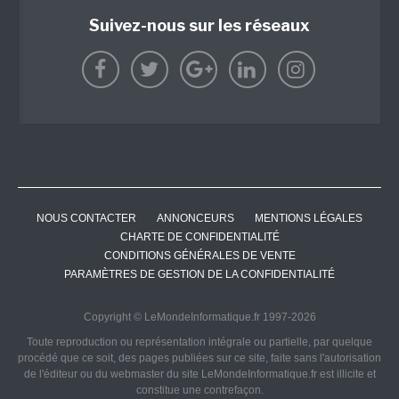
Suivez-nous sur les réseaux
NOUS CONTACTER
ANNONCEURS
MENTIONS LÉGALES
CHARTE DE CONFIDENTIALITÉ
CONDITIONS GÉNÉRALES DE VENTE
PARAMÈTRES DE GESTION DE LA CONFIDENTIALITÉ
Copyright © LeMondeInformatique.fr 1997-2026
Toute reproduction ou représentation intégrale ou partielle, par quelque
procédé que ce soit, des pages publiées sur ce site, faite sans l'autorisation
de l'éditeur ou du webmaster du site LeMondeInformatique.fr est illicite et
constitue une contrefaçon.