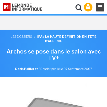
LES DOSSIERS
/
IFA : LA HAUTE DÉFINITION EN TÊTE
D'AFFICHE
Archos se pose dans le salon avec
TV+
Denis Poillerat
/
Dossier publié le 07 Septembre 2007