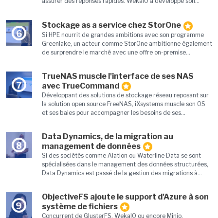
assurer des réponses rapides. WekaIO a développé son...
Stockage as a service chez StorOne
6
Si HPE nourrit de grandes ambitions avec son programme
Greenlake, un acteur comme StorOne ambitionne également
de surprendre le marché avec une offre on-premise...
TrueNAS muscle l'interface de ses NAS
7
avec TrueCommand
Développant des solutions de stockage réseau reposant sur
la solution open source FreeNAS, iXsystems muscle son OS
et ses baies pour accompagner les besoins de ses...
Data Dynamics, de la migration au
8
management de données
Si des sociétés comme Alation ou Waterline Data se sont
spécialisées dans le management des données structurées,
Data Dynamics est passé de la gestion des migrations à...
ObjectiveFS ajoute le support d'Azure à son
9
système de fichiers
Concurrent de GlusterFS, WekaIO ou encore Minio,