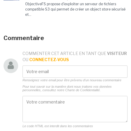
ObjectiveFS propose d'exploiter un serveur de fichiers
compatible S3 qui permet de créer un object store sécurisé
et...
Commentaire
COMMENTER CET ARTICLE EN TANT QUE
VISITEUR
OU
CONNECTEZ-VOUS
Renseignez votre email pour être prévenu d'un nouveau commentaire
Pour tout savoir sur la manière dont nous traitons vos données
personnelles, consultez notre
Charte de Confidentialité.
Le code HTML est interdit dans les commentaires