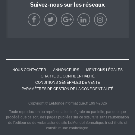
Suivez-nous sur les réseaux
NOUS CONTACTER
ANNONCEURS
MENTIONS LÉGALES
CHARTE DE CONFIDENTIALITÉ
CONDITIONS GÉNÉRALES DE VENTE
PARAMÈTRES DE GESTION DE LA CONFIDENTIALITÉ
Copyright © LeMondeInformatique.fr 1997-2026
Toute reproduction ou représentation intégrale ou partielle, par quelque
procédé que ce soit, des pages publiées sur ce site, faite sans l'autorisation
de l'éditeur ou du webmaster du site LeMondeInformatique.fr est illicite et
constitue une contrefaçon.