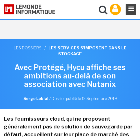
LES DOSSIERS
/
LES SERVICES S'IMPOSENT DANS LE
STOCKAGE
Avec Protégé, Hycu affiche ses
ambitions au-delà de son
association avec Nutanix
Serge Leblal
/
Dossier publié le 12 Septembre 2019
Les fournisseurs cloud, qui ne proposent
généralement pas de solution de sauvegarde par
défaut, accueillent sur leur place de marché des