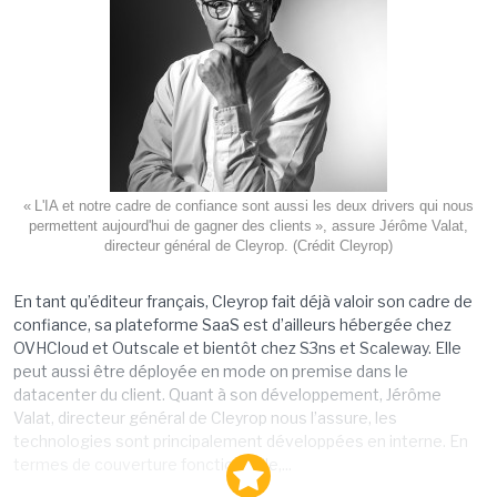
« L'IA et notre cadre de confiance sont aussi les deux drivers qui nous
permettent aujourd'hui de gagner des clients », assure Jérôme Valat,
directeur général de Cleyrop. (Crédit Cleyrop)
En tant qu’éditeur français, Cleyrop fait déjà valoir son cadre de
confiance, sa plateforme SaaS est d’ailleurs hébergée chez
OVHCloud et Outscale et bientôt chez S3ns et Scaleway. Elle
peut aussi être déployée en mode on premise dans le
datacenter du client. Quant à son développement, Jérôme
Valat, directeur général de Cleyrop nous l’assure, les
technologies sont principalement développées en interne. En
termes de couverture fonctionnelle,...