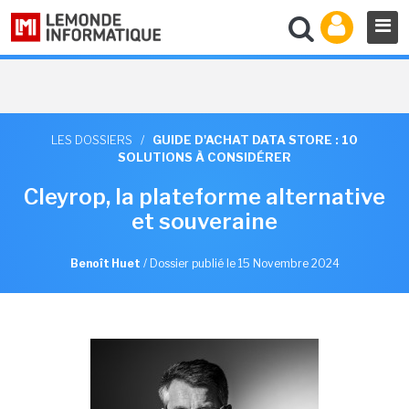
LES DOSSIERS
/
GUIDE D'ACHAT DATA STORE : 10
SOLUTIONS À CONSIDÉRER
Cleyrop, la plateforme alternative
et souveraine
Benoît Huet
/
Dossier publié le 15 Novembre 2024