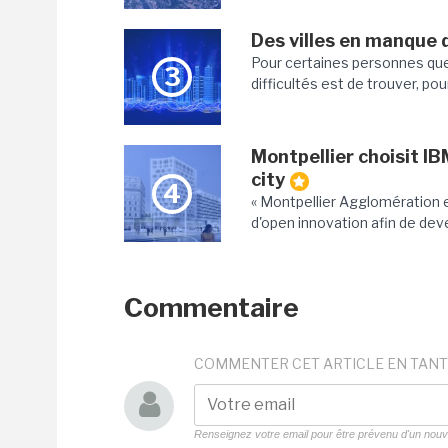
Des villes en manque d
Pour certaines personnes que
3
difficultés est de trouver, pour
Montpellier choisit I
city
4
« Montpellier Agglomération e
d'open innovation afin de dev
Commentaire
COMMENTER CET ARTICLE EN TANT
Renseignez votre email pour être prévenu d'un no