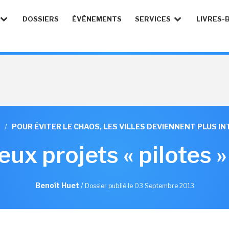
DOSSIERS
ÉVÉNEMENTS
SERVICES
LIVRES-
/
POUR ÉVITER LE CHAOS, LES VILLES DEVIENNENT PLUS I
ux projets « pilotes »
Benoît Huet
/
Dossier publié le 03 Septembre 2013