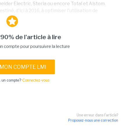
eider Electric, Steria ou encore Total et Alstom.
tiné, d'ici à 2016, à optimiser l'utilisation de
 90% de l'article à lire
 compte pour poursuivre la lecture
 MON COMPTE LMI
à un compte?
Connectez-vous
Une erreur dans l'article?
Proposez-nous une correction