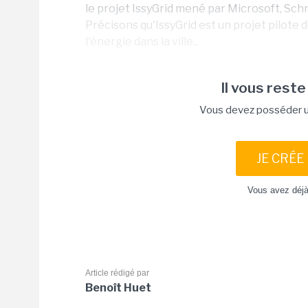
le projet IssyGrid mené par Microsoft, Schn
Précisons qu'IssyGrid est un projet pilote des
l'énergie dans la ville...
Il vous reste
Vous devez posséder un
JE CRÉE
Vous avez déj
Article rédigé par
Benoît Huet