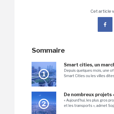
Cet article 
Sommaire
Smart cities, un march
Depuis quelques mois, une off
1
Smart Cities ou les villes dites
De nombreux projets «
« Aujourd'hui, les plus gros pr
2
et les transports », admet So