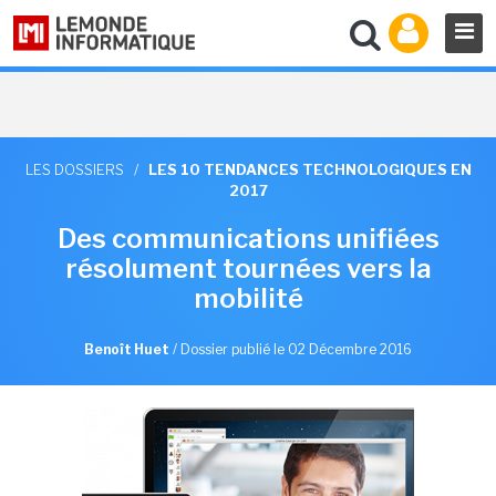
LES DOSSIERS
/
LES 10 TENDANCES TECHNOLOGIQUES EN
2017
Des communications unifiées
résolument tournées vers la
mobilité
Benoît Huet
/
Dossier publié le 02 Décembre 2016