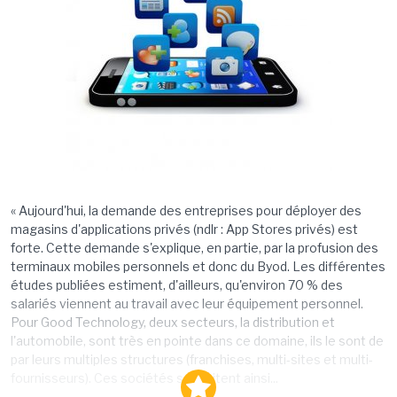
« Aujourd'hui, la demande des entreprises pour déployer des
magasins d'applications privés (ndlr : App Stores privés) est
forte. Cette demande s'explique, en partie, par la profusion des
terminaux mobiles personnels et donc du Byod. Les différentes
études publiées estiment, d'ailleurs, qu'environ 70 % des
salariés viennent au travail avec leur équipement personnel.
Pour Good Technology, deux secteurs, la distribution et
l'automobile, sont très en pointe dans ce domaine, ils le sont de
par leurs multiples structures (franchises, multi-sites et multi-
fournisseurs). Ces sociétés souhaitent ainsi...