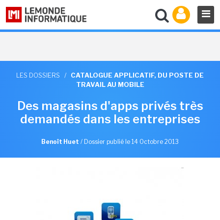
LES DOSSIERS
/
CATALOGUE APPLICATIF, DU POSTE DE
TRAVAIL AU MOBILE
Des magasins d'apps privés très
demandés dans les entreprises
Benoît Huet
/
Dossier publié le 14 Octobre 2013