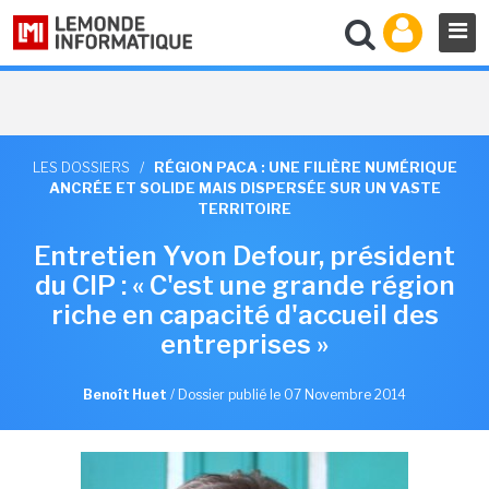
LES DOSSIERS
/
RÉGION PACA : UNE FILIÈRE NUMÉRIQUE
ANCRÉE ET SOLIDE MAIS DISPERSÉE SUR UN VASTE
TERRITOIRE
Entretien Yvon Defour, président
du CIP : « C'est une grande région
riche en capacité d'accueil des
entreprises »
Benoît Huet
/
Dossier publié le 07 Novembre 2014