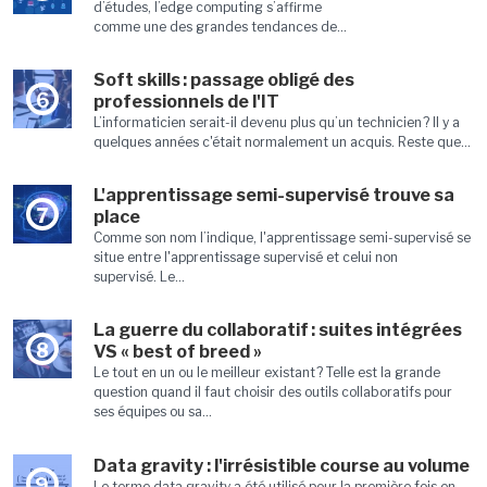
d’études, l’edge computing s’affirme
comme une des grandes tendances de...
Soft skills : passage obligé des
6
professionnels de l'IT
L’informaticien serait-il devenu plus qu’un technicien ? Il y a
quelques années c'était normalement un acquis. Reste que...
L'apprentissage semi-supervisé trouve sa
7
place
Comme son nom l’indique, l'apprentissage semi-supervisé se
situe entre l'apprentissage supervisé et celui non
supervisé. Le...
La guerre du collaboratif : suites intégrées
8
VS « best of breed »
Le tout en un ou le meilleur existant ? Telle est la grande
question quand il faut choisir des outils collaboratifs pour
ses équipes ou sa...
Data gravity : l'irrésistible course au volume
9
Le terme data gravity a été utilisé pour la première fois en