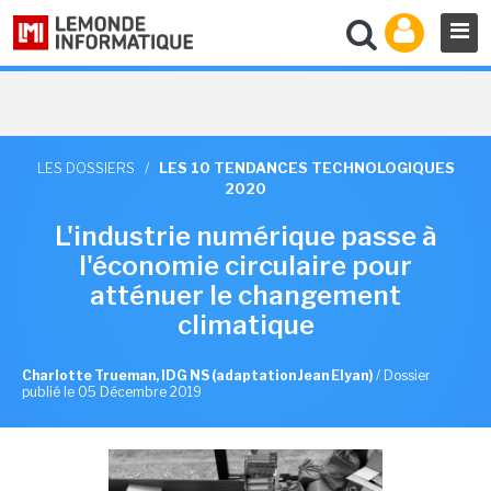
LES DOSSIERS
/
LES 10 TENDANCES TECHNOLOGIQUES
2020
L'industrie numérique passe à
l'économie circulaire pour
atténuer le changement
climatique
Charlotte Trueman, IDG NS (adaptation Jean Elyan)
/
Dossier
publié le 05 Décembre 2019