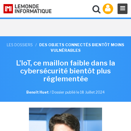
LES DOSSIERS
/
DES OBJETS CONNECTÉS BIENTÔT MOINS
VULNÉRABLES
L'IoT, ce maillon faible dans la
cybersécurité bientôt plus
réglementée
Benoît Huet
/
Dossier publié le 18 Juillet 2024