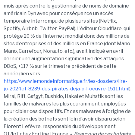
mois après contre le gestionnaire de noms de domaine
américain Dyn avec pour conséquence un accès
temporaire interrompu de plusieurs sites (Netflix,
Spotify, Airbnb, Twitter, PayPal). L’éditeur Cloudflare, qui
protège 20 % de l’internet mondial donc des millions de
sites d’entreprises et des milliers en France (dont Mano
Mano, Carrefour, Norauto, etc.), avait indiqué en avril
dernier une augmentation significative des attaques
DDoS, +117 % sur le trimestre précédent de cette
année (lien vers
https://www.lemondeinformatique.fr/les-dossiers/lire-
jo-2024et-8239-des-pirates-deja-a-l-oeuvre-1511.html
).
Mirai, Rift, Gafgyt, Bushido, Hakai et Muhstik sont les
familles de malwares les plus couramment employées
pour cibler ces dispositifs. Et ces malwares à l’origine de
la création des botnets sont loin d’avoir disparu selon
Florent Lefèvre, responsable du développement
OT/IoT chez Fortinet France. «
Beaucoup de ces botnets