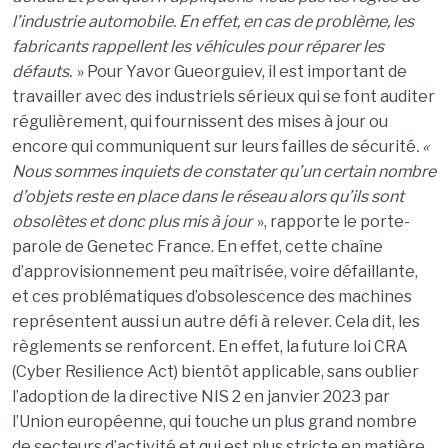
l’industrie automobile. En effet, en cas de problème, les
fabricants rappellent les véhicules pour réparer les
défauts.
» Pour Yavor Gueorguiev, il est important de
travailler avec des industriels sérieux qui se font auditer
régulièrement, qui fournissent des mises à jour ou
encore qui communiquent sur leurs failles de sécurité
. «
Nous sommes inquiets de constater qu’un certain nombre
d’objets reste en place dans le réseau alors qu’ils sont
obsolètes et donc plus mis à jour
», rapporte le porte-
parole de Genetec France. En effet, cette chaîne
d’approvisionnement peu maîtrisée, voire défaillante,
et ces problématiques d’obsolescence des machines
représentent aussi un autre défi à relever. Cela dit, les
règlements se renforcent. En effet, la future loi CRA
(
Cyber Resilience Act
) bientôt applicable, sans oublier
l’adoption de la directive NIS 2 en janvier 2023 par
l’Union européenne, qui touche un plus grand nombre
de secteurs d’activité et qui est plus stricte en matière