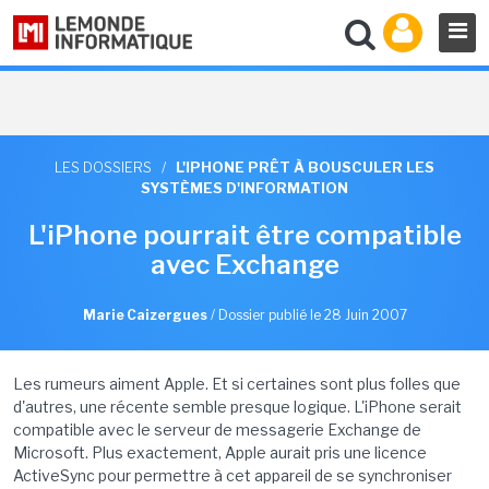
LES DOSSIERS
/
L'IPHONE PRÊT À BOUSCULER LES
SYSTÈMES D'INFORMATION
L'iPhone pourrait être compatible
avec Exchange
Marie Caizergues
/
Dossier publié le 28 Juin 2007
Les rumeurs aiment Apple. Et si certaines sont plus folles que
d'autres, une récente semble presque logique. L'iPhone serait
compatible avec le serveur de messagerie Exchange de
Microsoft. Plus exactement, Apple aurait pris une licence
ActiveSync pour permettre à cet appareil de se synchroniser