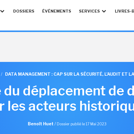
DOSSIERS
ÉVÉNEMENTS
SERVICES
LIVRES-
/
DATA MANAGEMENT : CAP SUR LA SÉCURITÉ, L'AUDIT ET 
e du déplacement de 
r les acteurs historiq
Benoît Huet
/
Dossier publié le 17 Mai 2023