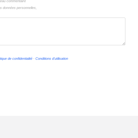
uveau commentaire
vos données personnelles,
tique de confidentialité
-
Conditions d'utilisation