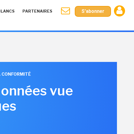
S'abonner
BLANCS
PARTENAIRES
LA CONFORMITÉ
données vue
ues