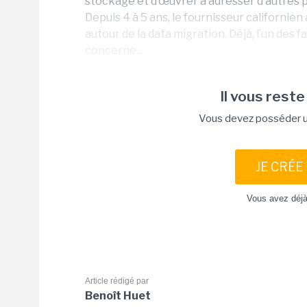
stockage et d’œuvrer à adresser d’autres po
Depuis 4 à 5 ans, le fournisseur californie
autour de la data migration. Déjà, l’un des
concerne...
Il vous reste
Vous devez posséder un
JE CRÉE
Vous avez déj
Article rédigé par
Benoît Huet