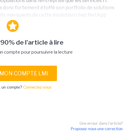
pulations dans l’entreprise que les services IT.
n a donc fortement étoffé son portfolio de solutions
 faits marquants de cette évolution chez NetApp
 90% de l'article à lire
 compte pour poursuivre la lecture
 MON COMPTE LMI
à un compte?
Connectez-vous
Une erreur dans l'article?
Proposez-nous une correction