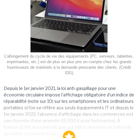
L'allongement du cycle de vie des équipements (PC, serveurs, tablettes,
imprimantes, etc.) est de plus en plus pris en compte chez les grands
fournisseurs de matériels à la demande pressante des clients. (Crédit
IDG)
Depuis le 1er janvier 2021, la loi anti-gaspillage pour une
économie circulaire impose l’affichage obligatoire d’un indice de
réparabilité (note sur 10) sur les smartphones et les ordinateurs
portables si l’on se réfère aux seuls équipements IT et depuis le
1er janvier 2022, l’absence d’affichage dans les commerces est
sanctionnée d’une amende (15 000 € pour l’entreprise). À
horizon 2024, la loi prévoit que cet indice devienne un indice de
durabilité, notamment par...