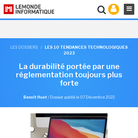
LES DOSSIERS
/
LES 10 TENDANCES TECHNOLOGIQUES
2023
La durabilité portée par une
réglementation toujours plus
forte
Benoît Huet
/
Dossier publié le 07 Décembre 2022