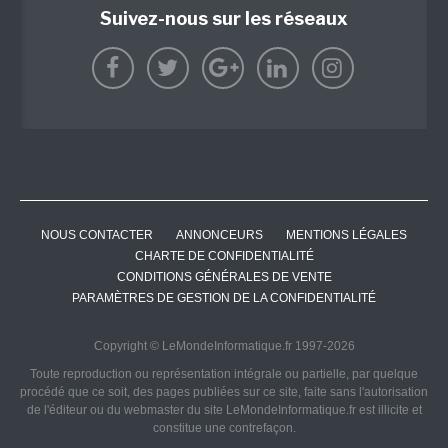
Suivez-nous sur les réseaux
NOUS CONTACTER
ANNONCEURS
MENTIONS LÉGALES
CHARTE DE CONFIDENTIALITÉ
CONDITIONS GÉNÉRALES DE VENTE
PARAMÈTRES DE GESTION DE LA CONFIDENTIALITÉ
Copyright © LeMondeInformatique.fr 1997-2026
Toute reproduction ou représentation intégrale ou partielle, par quelque
procédé que ce soit, des pages publiées sur ce site, faite sans l'autorisation
de l'éditeur ou du webmaster du site LeMondeInformatique.fr est illicite et
constitue une contrefaçon.