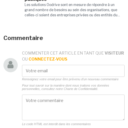
Les solutions Oodrive sont en mesure de répondre à un
grand nombre de besoins au sein des organisations, que
celles-ci soient des entreprises privées ou des entités du...
Commentaire
COMMENTER CET ARTICLE EN TANT QUE
VISITEUR
OU
CONNECTEZ-VOUS
Renseignez votre email pour être prévenu d'un nouveau commentaire
Pour tout savoir sur la manière dont nous traitons vos données
personnelles, consultez notre
Charte de Confidentialité.
Le code HTML est interdit dans les commentaires