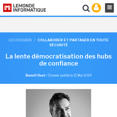
LES DOSSIERS
/
COLLABORER ET PARTAGER EN TOUTE
SÉCURITÉ
La lente démocratisation des hubs
de confiance
Benoît Huet
/
Dossier publié le 21 Mai 2024