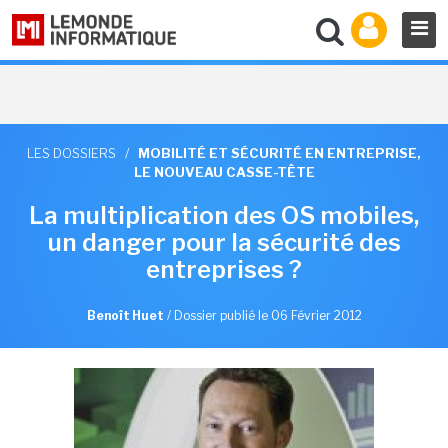
LES DOSSIERS
/
MOBILITÉ ET SÉCURITÉ EN ENTREPRISE,
LE NOUVEAU CASSE-TÊTE
La multiplication des OS mobiles,
un danger pour la sécurité des
entreprises ?
Benoît Huet
/
Dossier publié le 06 Février 2012