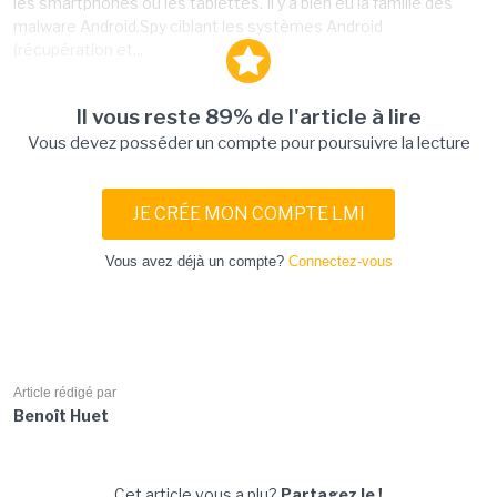
les smartphones ou les tablettes. Il y a bien eu la famille des
malware Android.Spy ciblant les systèmes Android
(récupération et...
Il vous reste 89% de l'article à lire
Vous devez posséder un compte pour poursuivre la lecture
JE CRÉE MON COMPTE LMI
Vous avez déjà un compte?
Connectez-vous
Article rédigé par
Benoît Huet
Cet article vous a plu?
Partagez le !