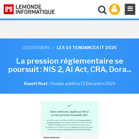
LES DOSSIERS
/
LES 10 TENDANCES IT 2025
La pression réglementaire se
poursuit : NIS 2, AI Act, CRA, Dora...
Benoît Huet
/
Dossier publié le 13 Décembre 2024