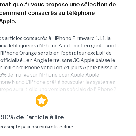
atique.fr vous propose une sélection de
récemment consacrés au téléphone
Apple.
s articles consacrés à l'iPhone Firmware 1.1.1, la
aux débloqueurs d'iPhone Apple met en garde contre
l'iPhone Orange sera bien l'opérateur exclusif de
officialisé... en Angleterre, sans 3G Apple baisse le
Un million d'iPhone vendu en 74 jours Apple baisse le
55% de marge sur l'iPhone pour Apple Apple
Phone Nano L'iPhone prêt à bousculer les systèmes
urope aura-t-elle une version spéciale de l'iPhone ?
 96% de l'article à lire
 compte pour poursuivre la lecture