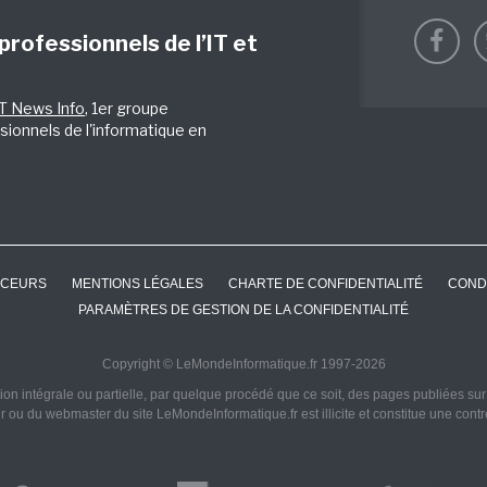
 professionnels de l’IT et
IT News Info
, 1er groupe
sionnels de l'informatique en
CEURS
MENTIONS LÉGALES
CHARTE DE CONFIDENTIALITÉ
COND
PARAMÈTRES DE GESTION DE LA CONFIDENTIALITÉ
Copyright © LeMondeInformatique.fr 1997-2026
on intégrale ou partielle, par quelque procédé que ce soit, des pages publiées sur ce
ur ou du webmaster du site LeMondeInformatique.fr est illicite et constitue une cont