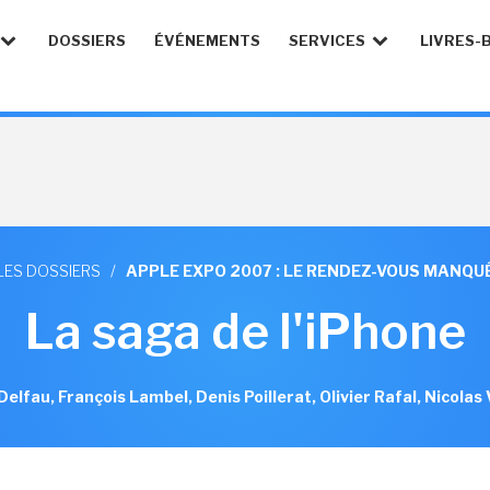
DOSSIERS
ÉVÉNEMENTS
SERVICES
LIVRES-
LES DOSSIERS
/
APPLE EXPO 2007 : LE RENDEZ-VOUS MANQU
La saga de l'iPhone
lfau, François Lambel, Denis Poillerat, Olivier Rafal, Nicolas V