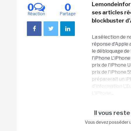
Lemondeinform
0
0
ses articles 
Réaction
Partage
blockbuster d'
La sélection de no
réponse d'Apple 
le débloquage de 
l'iPhone L'iPhone 
prix de l'iPhone 
prix de l'iPhone 
préparerait un i
d'information L'E
L'iPhone...
Il vous reste
Vous devez posséder un