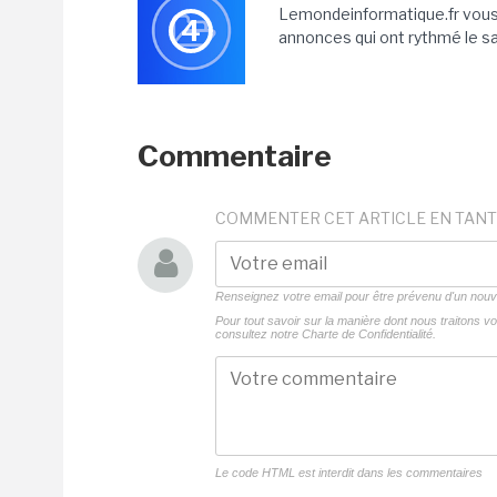
Lemondeinformatique.fr vous 
4
annonces qui ont rythmé le sa
Commentaire
COMMENTER CET ARTICLE EN TANT
Renseignez votre email pour être prévenu d'un no
Pour tout savoir sur la manière dont nous traitons 
consultez notre
Charte de Confidentialité.
Le code HTML est interdit dans les commentaires