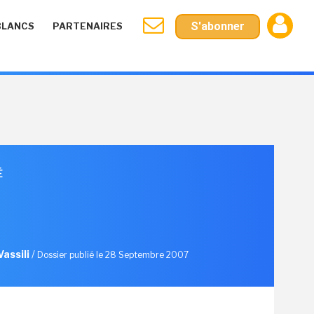
S'abonner
BLANCS
PARTENAIRES
É
assili
/
Dossier publié le 28 Septembre 2007