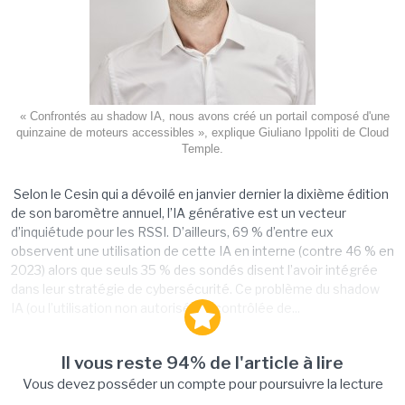
« Confrontés au shadow IA, nous avons créé un portail composé d'une
quinzaine de moteurs accessibles », explique Giuliano Ippoliti de Cloud
Temple.
Selon le Cesin qui a dévoilé en janvier dernier la dixième édition
de son baromètre annuel, l’IA générative est un vecteur
d’inquiétude pour les RSSI. D’ailleurs, 69 % d’entre eux
observent une utilisation de cette IA en interne (contre 46 % en
2023) alors que seuls 35 % des sondés disent l’avoir intégrée
dans leur stratégie de cybersécurité. Ce problème du shadow
IA (ou l’utilisation non autorisée ni contrôlée de...
Il vous reste 94% de l'article à lire
Vous devez posséder un compte pour poursuivre la lecture