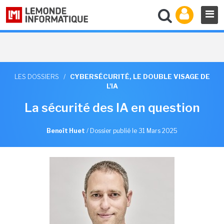
LES DOSSIERS
/
CYBERSÉCURITÉ, LE DOUBLE VISAGE DE
L'IA
La sécurité des IA en question
Benoît Huet
/
Dossier publié le 31 Mars 2025