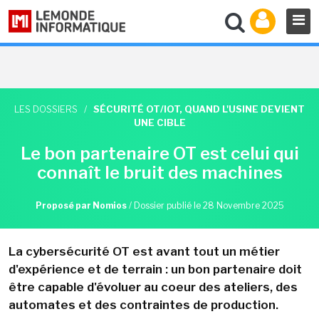
LES DOSSIERS
/
SÉCURITÉ OT/IOT, QUAND L'USINE DEVIENT
UNE CIBLE
Le bon partenaire OT est celui qui
connaît le bruit des machines
Proposé par Nomios
/
Dossier publié le 28 Novembre 2025
La cybersécurité OT est avant tout un métier
d'expérience et de terrain : un bon partenaire doit
être capable d'évoluer au coeur des ateliers, des
automates et des contraintes de production.