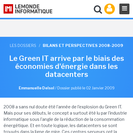
LES DOSSIERS
/
BILANS ET PERSPECTIVES 2008-2009
Le Green IT arrive par le biais des
économies d'énergie dans les
datacenters
Emmanuelle Delsol
/
Dossier publié le 02 Janvier 2009
2008 a sans nul doute été l'année de l'explosion du Green IT.
Mais pour ses débuts, le concept a surtout été lu par l'industrie
informatique sous l'angle de la réduction de la consommation
énergétique. Et en toute logique, les datacenters se sont
trouvés dans la ligne de mire. Ces centres serveurs ont la