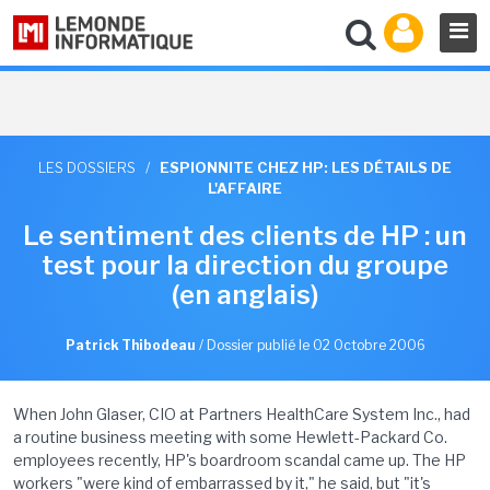
LES DOSSIERS
/
ESPIONNITE CHEZ HP: LES DÉTAILS DE
L'AFFAIRE
Le sentiment des clients de HP : un
test pour la direction du groupe
(en anglais)
Patrick Thibodeau
/
Dossier publié le 02 Octobre 2006
When John Glaser, CIO at Partners HealthCare System Inc., had
a routine business meeting with some Hewlett-Packard Co.
employees recently, HP's boardroom scandal came up. The HP
workers "were kind of embarrassed by it," he said, but "it's