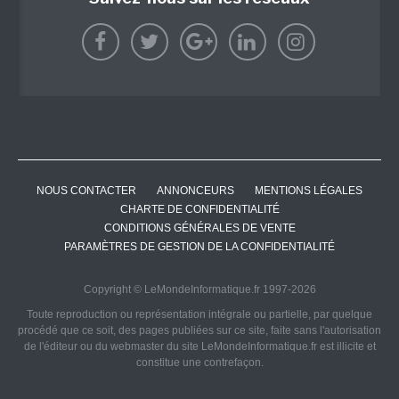
NOUS CONTACTER
ANNONCEURS
MENTIONS LÉGALES
CHARTE DE CONFIDENTIALITÉ
CONDITIONS GÉNÉRALES DE VENTE
PARAMÈTRES DE GESTION DE LA CONFIDENTIALITÉ
Copyright © LeMondeInformatique.fr 1997-2026
Toute reproduction ou représentation intégrale ou partielle, par quelque
procédé que ce soit, des pages publiées sur ce site, faite sans l'autorisation
de l'éditeur ou du webmaster du site LeMondeInformatique.fr est illicite et
constitue une contrefaçon.