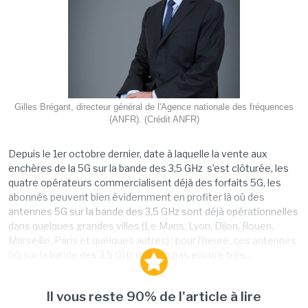
Gilles Brégant, directeur général de l'Agence nationale des fréquences
(ANFR). (Crédit ANFR)
Depuis le 1er octobre dernier, date à laquelle la vente aux
enchères de la 5G sur la bande des 3,5 GHz s’est clôturée, les
quatre opérateurs commercialisent déjà des forfaits 5G, les
abonnés peuvent bien évidemment en profiter là où des
antennes 5G sur la bande des 3,5 GHz sont déjà opérationnelles
dans quelques grandes villes (Le Mans, Lyon, Dijon, Rouen,
Marseille, Paris et quelques autres) ; pour l’heure, ces antennes
5G sur la bande des 3,5 GHz ne sont pas encore très...
Il vous reste 90% de l'article à lire