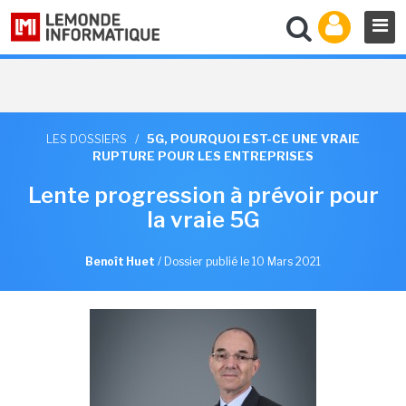
LES DOSSIERS
/
5G, POURQUOI EST-CE UNE VRAIE
RUPTURE POUR LES ENTREPRISES
Lente progression à prévoir pour
la vraie 5G
Benoît Huet
/
Dossier publié le 10 Mars 2021