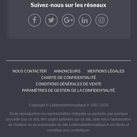
Suivez-nous sur les réseaux
NOUS CONTACTER
ANNONCEURS
MENTIONS LÉGALES
CHARTE DE CONFIDENTIALITÉ
CONDITIONS GÉNÉRALES DE VENTE
PARAMÈTRES DE GESTION DE LA CONFIDENTIALITÉ
Copyright © LeMondeInformatique.fr 1997-2026
Toute reproduction ou représentation intégrale ou partielle, par quelque
procédé que ce soit, des pages publiées sur ce site, faite sans l'autorisation
de l'éditeur ou du webmaster du site LeMondeInformatique.fr est illicite et
constitue une contrefaçon.