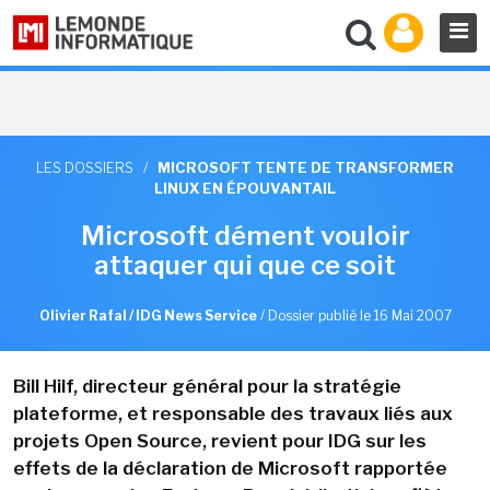
LES DOSSIERS
/
MICROSOFT TENTE DE TRANSFORMER
LINUX EN ÉPOUVANTAIL
Microsoft dément vouloir
attaquer qui que ce soit
Olivier Rafal / IDG News Service
/
Dossier publié le 16 Mai 2007
Bill Hilf, directeur général pour la stratégie
plateforme, et responsable des travaux liés aux
projets Open Source, revient pour IDG sur les
effets de la déclaration de Microsoft rapportée