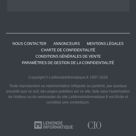
NOUS CONTACTER
ANNONCEURS
MENTIONS LÉGALES
CHARTE DE CONFIDENTIALITÉ
CONDITIONS GÉNÉRALES DE VENTE
PARAMÈTRES DE GESTION DE LA CONFIDENTIALITÉ
Copyright © LeMondeInformatique.fr 1997-2026
Toute reproduction ou représentation intégrale ou partielle, par quelque
procédé que ce soit, des pages publiées sur ce site, faite sans l'autorisation
de l'éditeur ou du webmaster du site LeMondeInformatique.fr est illicite et
constitue une contrefaçon.