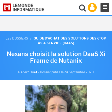
LES DOSSIERS
/
GUIDE D'ACHAT DES SOLUTIONS DESKTOP
AS A SERVICE (DAAS)
Nexans choisit la solution DaaS Xi
Frame de Nutanix
Benoît Huet
/
Dossier publié le 24 Septembre 2020