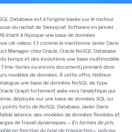
oSQL Database est à l’origine basée sur le moteur
ssue du rachat de Sleepycat Software en janvier
DB étant à l’époque une base de données
pe clé-valeur. Et comme le mentionne Javier Dario
uct Manager chez Oracle, Oracle NoSQL Database
l du temps et des évolutions une base multimodèle
le, Time-Series ou encore document) prenant donc
urs modèles de données. À cette offre, l’éditeur
atalogue une base de données NoSQL de type
racle Graph fortement axée vers l’analytique qui
-même, déployée sur une base de données SQL ou
 points forts de NoSQL Database, Javier Dario
 faible latence, des modèles de données flexibles et
harges de travail dynamiques. «
En termes de prix,
exible en fonction du type de transaction
», précise