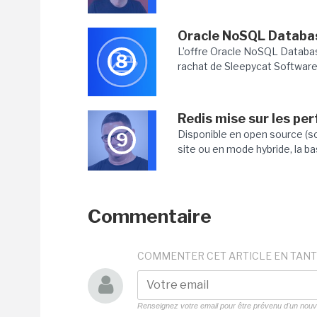
Oracle NoSQL Databas
L’offre Oracle NoSQL Database
8
rachat de Sleepycat Software 
Redis mise sur les pe
Disponible en open source (so
9
site ou en mode hybride, la b
Commentaire
COMMENTER CET ARTICLE EN TANT
Renseignez votre email pour être prévenu d'un no