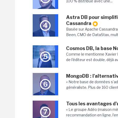
100 % distribué avec une...
Astra DB pour simplif
Cassandra
4
Basée sur Apache Cassandra,
Been, CMO de DataStax, multi
Cosmos DB, la base N
Comme le mentionne Xavier Per
5
de l’éditeur est double, déjà av
MongoDB : l'alternat
« Notre base de données s’a
6
généraliste. Plus de 160 client
Tous les avantages d
« Le groupe Adéo (maison mèr
7
recommandation en ligne, l’ent