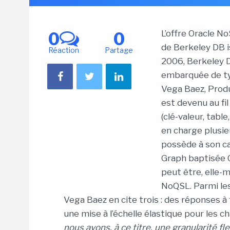
L’offre Oracle N
0
0
de Berkeley DB i
Réaction
Partage
2006, Berkeley 
embarquée de ty
Vega Baez, Prod
est devenu au fi
(clé-valeur, tab
en charge plusie
possède à son c
Graph baptisée O
peut être, elle
NoQSL. Parmi les
Vega Baez en cite trois : des réponses à
une mise à l’échelle élastique pour les c
nous avons, à ce titre, une granularité fl