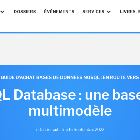
DOSSIERS
ÉVÉNEMENTS
SERVICES
LIVRES-
GUIDE D'ACHAT BASES DE DONNÉES NOSQL : EN ROUTE VERS
L Database : une bas
multimodèle
/
Dossier publié le 16 Septembre 2022