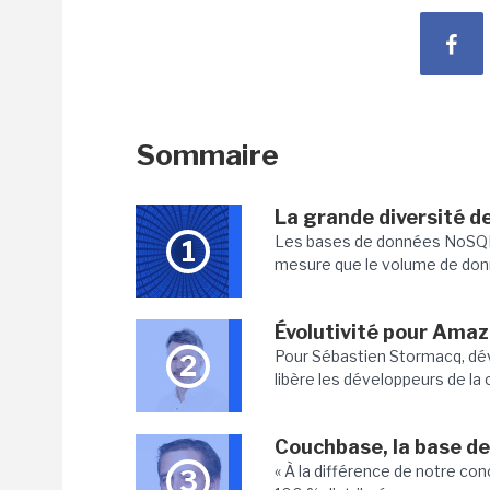
Sommaire
La grande diversité 
Les bases de données NoSQL 
1
mesure que le volume de donn
Évolutivité pour Am
Pour Sébastien Stormacq, d
2
libère les développeurs de la c
Couchbase, la base d
« À la différence de notre c
3