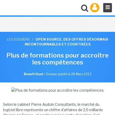
LES DOSSIERS
/
OPEN SOURCE, DES OFFRES DÉSORMAIS
INCONTOURNABLES ET COURTISÉES
Plus de formations pour accroître
les compétences
Benoît Huet
/
Dossier publié le 28 Mars 2013
Selon le cabinet Pierre Audoin Consultants, le marché du
logiciel libre représente un chiffre d'affaires de 2,5 milliards