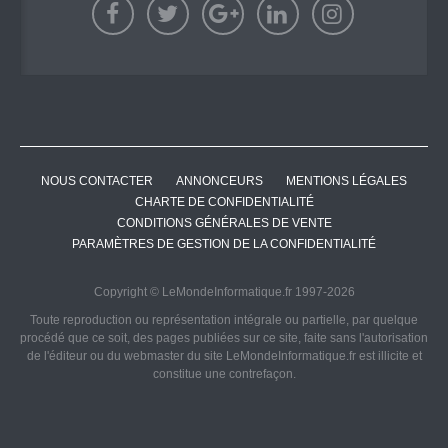
NOUS CONTACTER
ANNONCEURS
MENTIONS LÉGALES
CHARTE DE CONFIDENTIALITÉ
CONDITIONS GÉNÉRALES DE VENTE
PARAMÈTRES DE GESTION DE LA CONFIDENTIALITÉ
Copyright © LeMondeInformatique.fr 1997-2026
Toute reproduction ou représentation intégrale ou partielle, par quelque
procédé que ce soit, des pages publiées sur ce site, faite sans l'autorisation
de l'éditeur ou du webmaster du site LeMondeInformatique.fr est illicite et
constitue une contrefaçon.