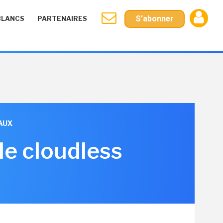
S'abonner
BLANCS
PARTENAIRES
EAUX
le cloudless