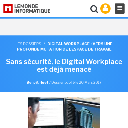
LES DOSSIERS
/
DIGITAL WORKPLACE : VERS UNE
PROFONDE MUTATION DE L'ESPACE DE TRAVAIL
Sans sécurité, le Digital Workplace
est déjà menacé
Benoît Huet
/
Dossier publié le 20 Mars 2017